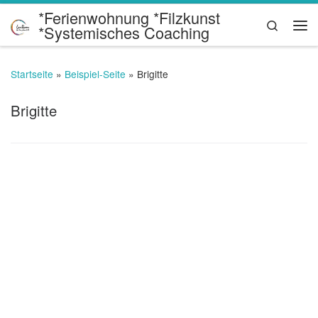
*Ferienwohnung *Filzkunst
Zum Inhalt springen
Search
*Systemisches Coaching
Me
Startseite
»
Beispiel-Seite
»
Brigitte
Brigitte