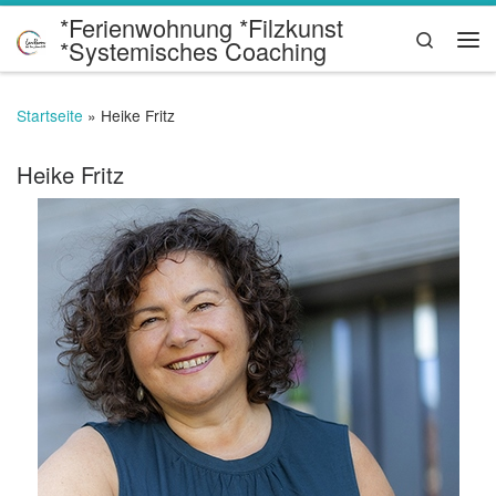
*Ferienwohnung *Filzkunst
Zum Inhalt springen
Search
*Systemisches Coaching
Me
Startseite
»
Heike Fritz
Heike Fritz