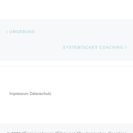
Beitragsnavigation
Vorheriger Beitrag
UMGEBUNG
Nä
SYSTEMISCHES COACHING
Impressum
Datenschutz